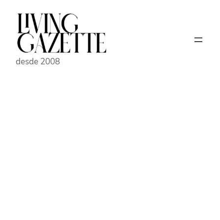
Pular
para
o
conteúdo
desde 2008