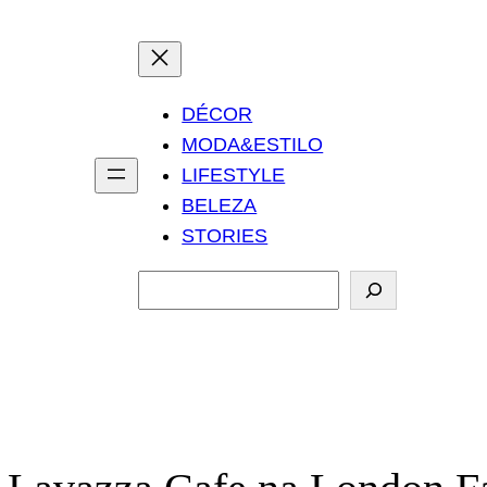
DÉCOR
MODA&ESTILO
LIFESTYLE
BELEZA
STORIES
P
e
s
q
u
i
s