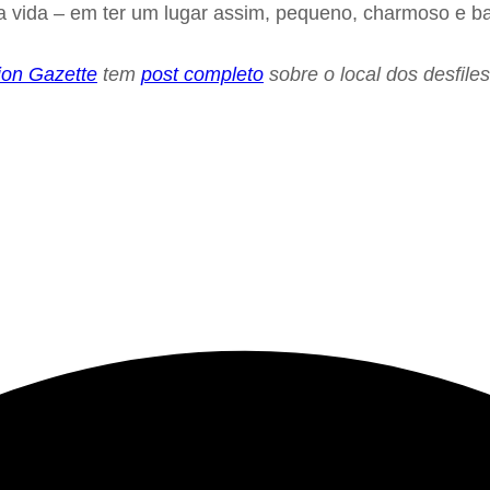
a vida – em ter um lugar assim, pequeno, charmoso e b
ion Gazette
tem
post completo
sobre o local dos desfile