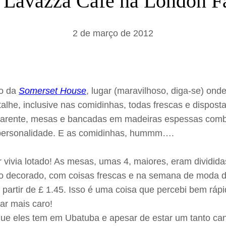
 Lavazza Cafe na London F
a
r
2 de março de 2012
ro da
Somerset House
, lugar (maravilhoso, diga-se) ond
etalhe, inclusive nas comidinhas, todas frescas e dispos
o aparente, mesas e bancadas em madeiras espessas comb
personalidade. E as comidinhas, hummm….
ar vivia lotado! As mesas, umas 4, maiores, eram divid
o decorado, com coisas frescas e na semana de moda d
 partir de £ 1.45. Isso é uma coisa que percebi bem rá
ar mais caro!
ue eles tem em Ubatuba e apesar de estar um tanto cans