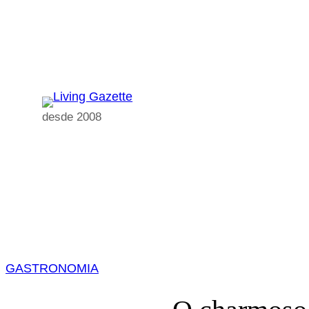
Pular
para
o
conteúdo
desde 2008
GASTRONOMIA