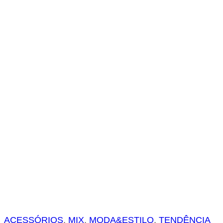
s
a
r
ACESSÓRIOS
, 
MIX
, 
MODA&ESTILO
, 
TENDÊNCIA