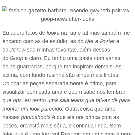
Eu adoro fotos de
looks
na rua e tal mas também me
encanto com as de estúdio: as do
Net-a-Porter
e
da
JCrew
são minhas favoritas, além dessas
do
Goop
é claro. Eu tenho uma pasta com várias
delas guardadas, porque me inspiram demais! As
acima, com fundo rosinha são ainda mais lindas!
Colocar as peças separadamente é ótimo, para
visualizar bem cada uma e quem sabe nos lembrar
que
ops, eu tenho uma saia jeans que talvez dê para
montar um look parecido!
Outra coisa que amo
nesses
photoshoots
é que ela ora brinca com as
poses, ora está mais séria, e continua linda. Sem
falar que é uma foto só! Resumir em um clique é para