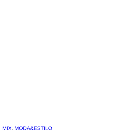
s
a
r
MIX
, 
MODA&ESTILO