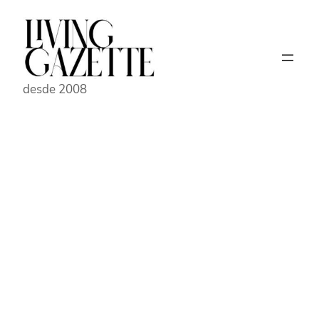
Pular
para
o
conteúdo
desde 2008