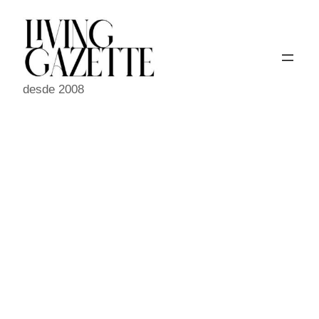
Pular
para
o
conteúdo
desde 2008