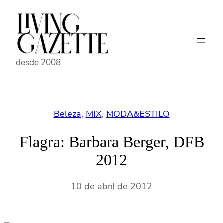
Pular
para
o
conteúdo
desde 2008
Beleza
, 
MIX
, 
MODA&ESTILO
Flagra: Barbara Berger, DFB
2012
10 de abril de 2012