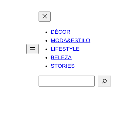
DÉCOR
MODA&ESTILO
LIFESTYLE
BELEZA
STORIES
P
e
s
q
u
i
s