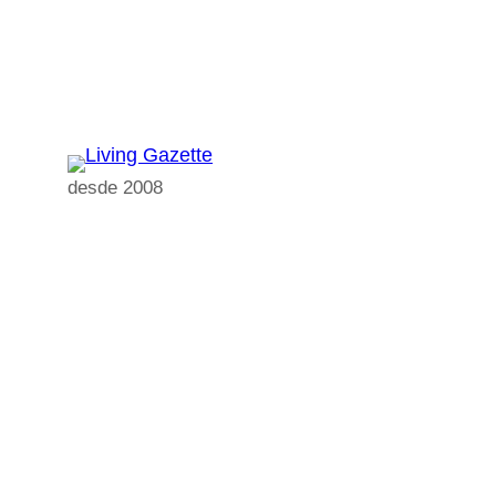
Pular
para
o
conteúdo
desde 2008