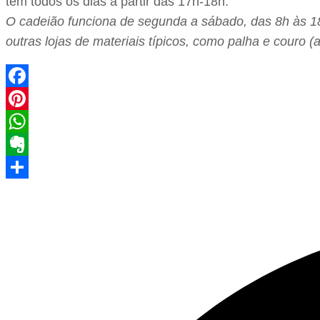
tem todos os dias a partir das 17h-18h.
O cadeião funciona de segunda a sábado, das 8h às 1
outras lojas de materiais típicos, como palha e couro (
Facebook
Pinterest
WhatsApp
Evernote
Share