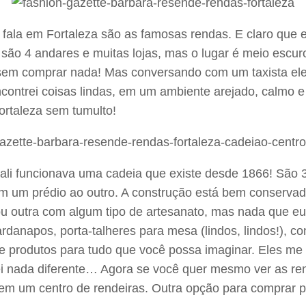
la em Fortaleza são as famosas rendas. E claro que eu 
são 4 andares e muitas lojas, mas o lugar é meio escur
 sem comprar nada! Mas conversando com um taxista el
ncontrei coisas lindas, em um ambiente arejado, calmo e
ortaleza sem tumulto!
ali funcionava uma cadeia que existe desde 1866! São 3
ligam um prédio ao outro. A construção está bem conserva
u outra com algum tipo de artesanato, mas nada que eu
anapos, porta-talheres para mesa (lindos, lindos!), con
de produtos para tudo que você possa imaginar. Eles 
ada diferente… Agora se você quer mesmo ver as rende
em um centro de rendeiras. Outra opção para comprar pr