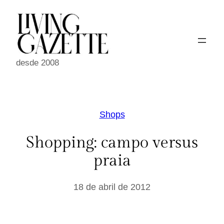
Pular
para
o
conteúdo
desde 2008
Shops
Shopping: campo versus
praia
18 de abril de 2012