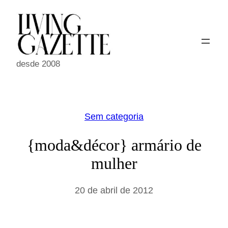
Pular
para
o
conteúdo
desde 2008
Sem categoria
{moda&décor} armário de
mulher
20 de abril de 2012