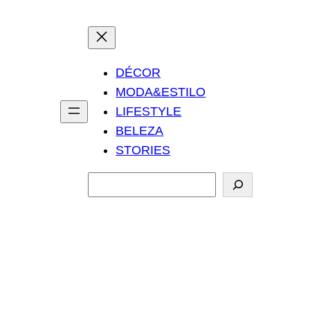
DÉCOR
MODA&ESTILO
LIFESTYLE
BELEZA
STORIES
P
e
s
q
u
i
s