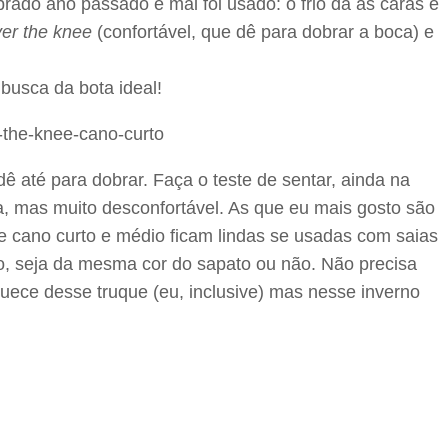
ado ano passado e mal foi usado: o frio dá as caras e
er the knee
(confortável, que dê para dobrar a boca) e
busca da bota ideal!
dê até para dobrar. Faça o teste de sentar, ainda na
da, mas muito desconfortável. As que eu mais gosto são
e cano curto e médio ficam lindas se usadas com saias
, seja da mesma cor do sapato ou não. Não precisa
quece desse truque (eu, inclusive) mas nesse inverno