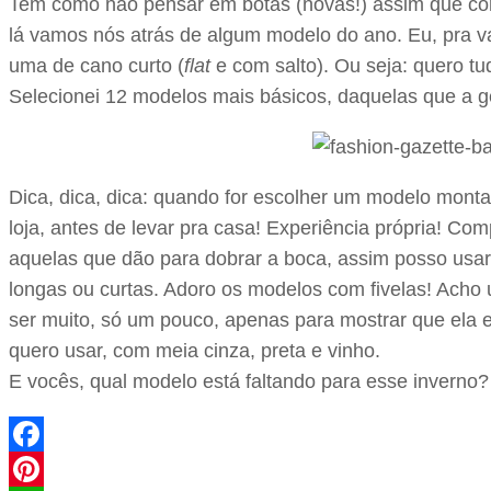
Tem como não pensar em botas (novas!) assim que come
lá vamos nós atrás de algum modelo do ano. Eu, pra va
uma de cano curto (
flat
e com salto). Ou seja: quero tu
Selecionei 12 modelos mais básicos, daquelas que a ge
Dica, dica, dica: quando for escolher um modelo mont
loja, antes de levar pra casa! Experiência própria! C
aquelas que dão para dobrar a boca, assim posso usar 
longas ou curtas. Adoro os modelos com fivelas! Ach
ser muito, só um pouco, apenas para mostrar que ela e
quero usar, com meia cinza, preta e vinho.
E vocês, qual modelo está faltando para esse inverno?
Facebook