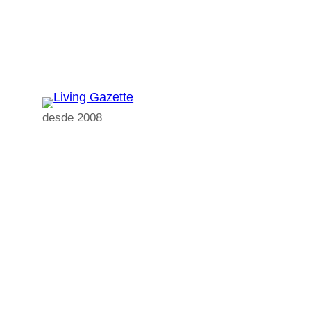
Pular
para
o
conteúdo
desde 2008