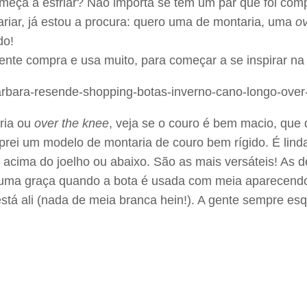
ça a esfriar? Não importa se tem um par que foi compr
riar, já estou a procura: quero uma de montaria, uma
ov
do!
nte compra e usa muito, para começar a se inspirar na 
aria ou
over the knee
, veja se o couro é bem macio, que 
omprei um modelo de montaria de couro bem rígido. É lin
acima do joelho ou abaixo. São as mais versáteis! As d
o uma graça quando a bota é usada com meia aparecendo
stá ali (nada de meia branca hein!). A gente sempre es