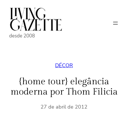
Pular
para
o
conteúdo
desde 2008
DÉCOR
{home tour} elegância
moderna por Thom Filicia
27 de abril de 2012