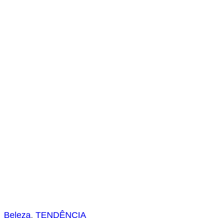
s
a
r
Beleza
, 
TENDÊNCIA