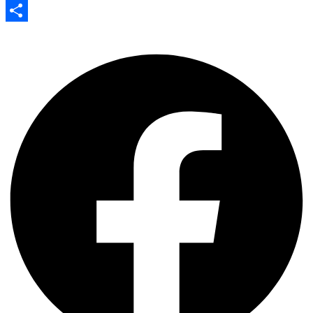
Evernote
Share