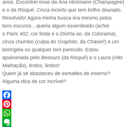
anos. Encontrei esse da
Ana Hickmann
(
Champagne
)
e o da
Risqué
,
Cinza Incerto
que tem brilho dourado.
Resolvido! Agora minha busca era mesmo pelos
tons
escuros
…queria algum esverdeado (achei
o
Paris 402
, cor linda e o
Divirta-se
, da
Colorama
),
cinza chumbo (culpa do
Graphite
, da
Chanel!
) e um
beringela ou qualquer tom parecido. Estou
apaixonada pelo
Besouro
(da
Risqué
) e o
Laura
(
Hits
Malhação
), lindos, lindos!
Quem já se abasteceu de esmaltes de inverno?
Alguma dica de cor incrível?
Facebook
Pinterest
WhatsApp