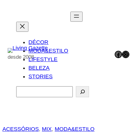
Pular
para
o
conteúdo
DÉCOR
MODA&ESTILO
Facebook
Instagram
desde 2008
LIFESTYLE
BELEZA
STORIES
P
e
s
q
u
ACESSÓRIOS
, 
MIX
, 
MODA&ESTILO
i