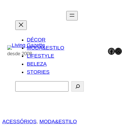
Pular
para
o
conteúdo
DÉCOR
MODA&ESTILO
Facebook
Instagram
desde 2008
LIFESTYLE
BELEZA
STORIES
P
e
s
q
u
ACESSÓRIOS
, 
MODA&ESTILO
i