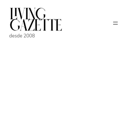
Pular
para
o
conteúdo
desde 2008