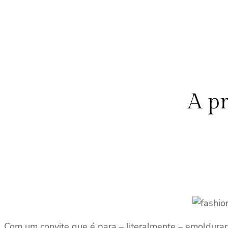
A pr
Com um convite que é para – literalmente – emoldurar,