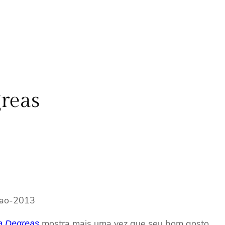
greas
mostra mais uma vez que seu bom gosto
a Degreas