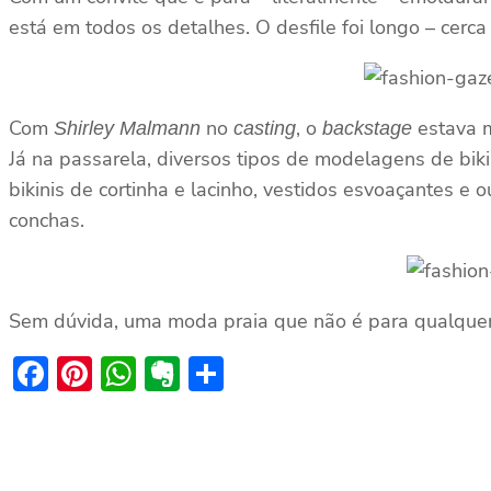
está em todos os detalhes. O desfile foi longo – cerc
Com
no
, o
estava m
Shirley Malmann
casting
backstage
Já na passarela, diversos tipos de modelagens de bik
bikinis de cortinha e lacinho, vestidos esvoaçantes e
conchas.
Sem dúvida, uma moda praia que não é para qualquer
Facebook
Pinterest
WhatsApp
Evernote
Share