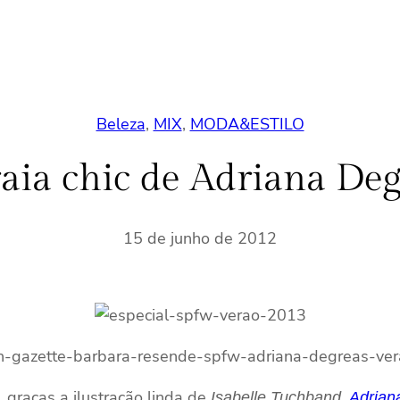
Beleza
, 
MIX
, 
MODA&ESTILO
aia chic de Adriana De
15 de junho de 2012
 graças a ilustração linda de
,
Isabelle Tuchband
Adrian