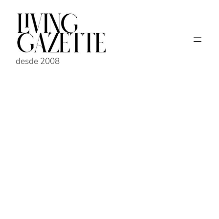
Pular
para
o
conteúdo
desde 2008