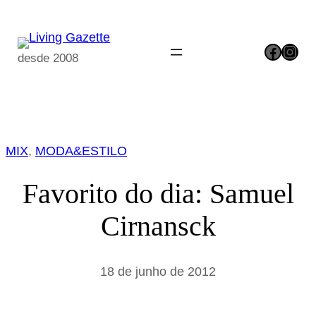
Pular
para
Facebook
Instagram
o
desde 2008
conteúdo
MIX
, 
MODA&ESTILO
Favorito do dia: Samuel
Cirnansck
18 de junho de 2012