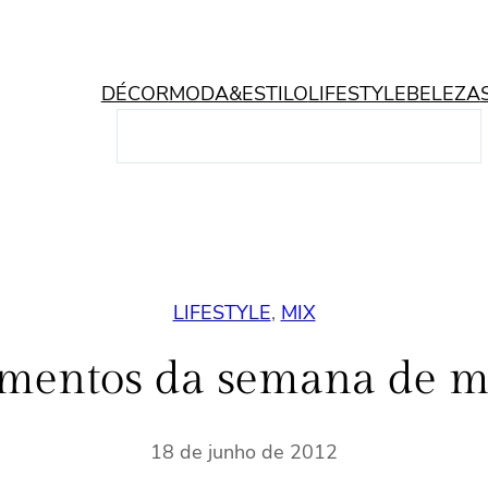
DÉCOR
MODA&ESTILO
LIFESTYLE
BELEZA
P
e
s
q
u
i
s
LIFESTYLE
, 
MIX
a
r
entos da semana de 
18 de junho de 2012