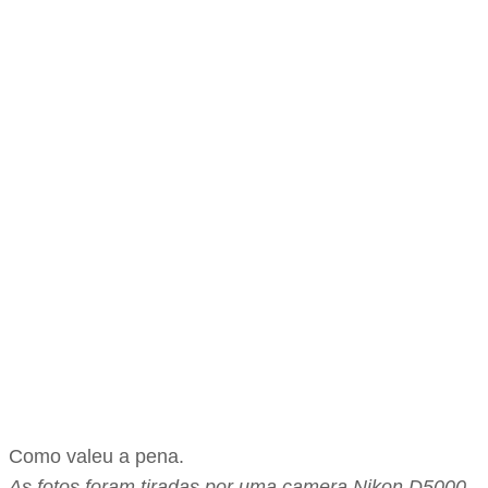
Como valeu a pena.
As fotos foram tiradas por uma camera Nikon D5000,