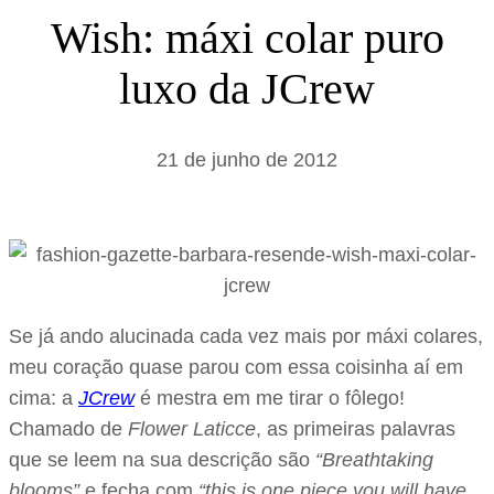
s
Wish: máxi colar puro
a
luxo da JCrew
r
21 de junho de 2012
Se já ando alucinada cada vez mais por máxi colares,
meu coração quase parou com essa coisinha aí em
cima: a
JCrew
é mestra em me tirar o fôlego!
Chamado de
Flower Laticce
, as primeiras palavras
que se leem na sua descrição são
“Breathtaking
blooms”
e fecha com
“this is one piece you will have