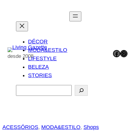
Pular
para
o
conteúdo
DÉCOR
MODA&ESTILO
Facebook
Instagram
desde 2008
LIFESTYLE
BELEZA
STORIES
P
e
s
q
u
ACESSÓRIOS
, 
MODA&ESTILO
, 
Shops
i