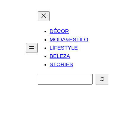
DÉCOR
MODA&ESTILO
LIFESTYLE
BELEZA
STORIES
P
e
s
q
u
i
s