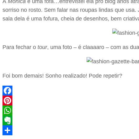
A
Mônica
é uma fofa…entrevistei ela pro blog anos at
sorriso no rosto. Sem falar nas roupas lindas que usa.
sala dela é uma fofura, cheia de desenhos, bem criativ
Para fechar o
tour
, uma foto – é claaaaro – com as dua
Foi bom demais! Sonho realizado! Pode repetir?
Facebook
Pinterest
WhatsApp
Evernote