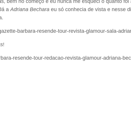
rás, bem no começo e eu nunca me esqueci o quanto foi 
 Já a
Adriana Bechara
eu só conhecia de vista e nesse di
a.
s!