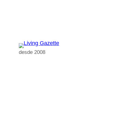
Pular
para
o
conteúdo
desde 2008