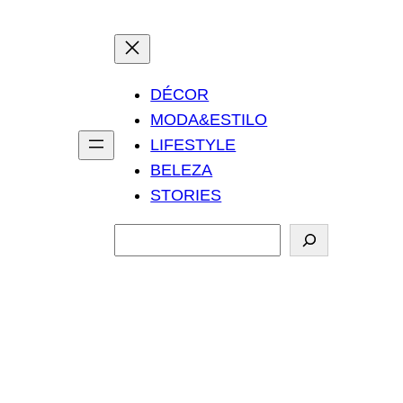
DÉCOR
MODA&ESTILO
LIFESTYLE
BELEZA
STORIES
P
e
s
q
u
i
s