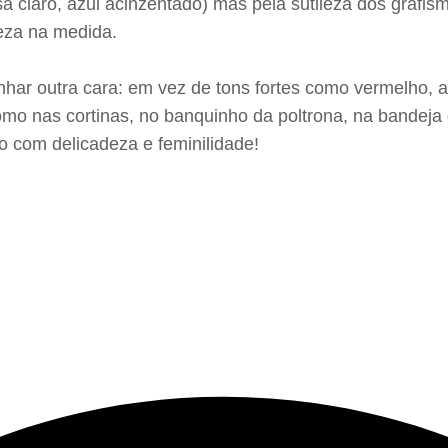
sa claro, azul acinzentado) mas pela sutileza dos grafi
deza na medida.
anhar outra cara: em vez de tons fortes como vermelho, 
como nas cortinas, no banquinho da poltrona, na bandeja
o com delicadeza e feminilidade!