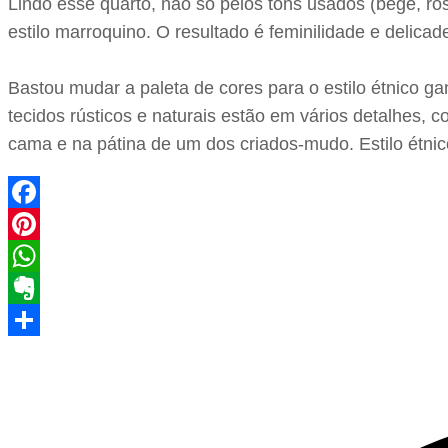
Lindo esse quarto, não só pelos tons usados (bege, ro
estilo marroquino. O resultado é feminilidade e delica
Bastou mudar a paleta de cores para o estilo étnico g
tecidos rústicos e naturais estão em vários detalhes, 
cama e na pátina de um dos criados-mudo. Estilo étnic
Facebook
Pinterest
WhatsApp
Evernote
Share