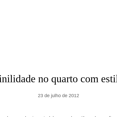
a
r
inilidade no quarto com esti
23 de julho de 2012