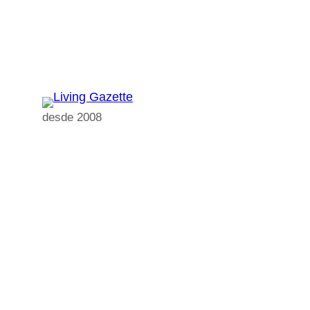
Pular
para
o
conteúdo
desde 2008