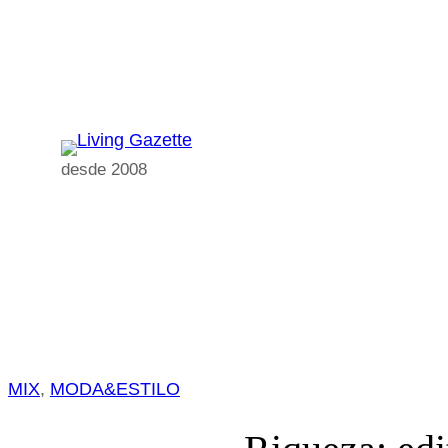
Pular
para
o
conteúdo
desde 2008
MIX
, 
MODA&ESTILO