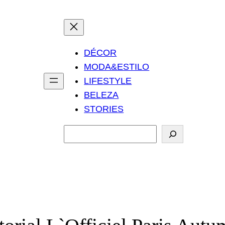
DÉCOR
MODA&ESTILO
LIFESTYLE
BELEZA
STORIES
P
e
s
q
u
i
s