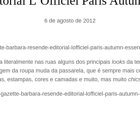
torial L`Officiel Paris Autu
a
r
6 de agosto de 2012
 literalmente nas ruas alguns dos principais
looks
da te
gem da roupa muda da passarela, que é sempre mais conc
as, estampas, cores e camadas e muito, mas muito
chic