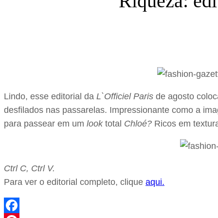
Riqueza: edi
Lindo, esse editorial da
L`Officiel Paris
de agosto coloca
desfilados nas passarelas. Impressionante como a ima
para passear em um
look
total
Chloé?
Ricos em textur
Ctrl C, Ctrl V.
Para ver o editorial completo, clique
aqui.