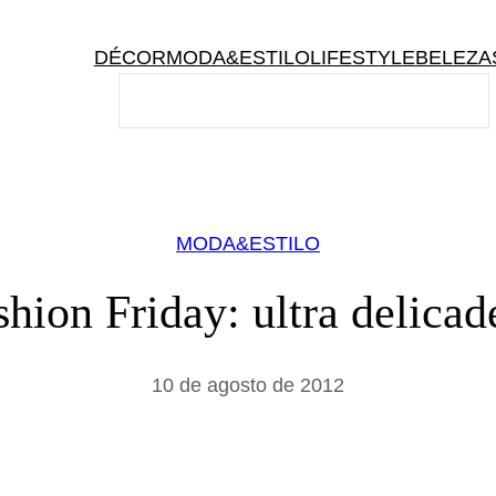
DÉCOR
MODA&ESTILO
LIFESTYLE
BELEZA
P
e
s
q
u
i
MODA&ESTILO
s
a
shion Friday: ultra delicad
r
10 de agosto de 2012