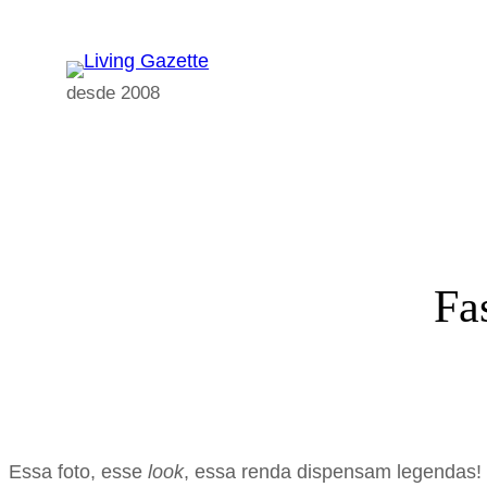
Pular
para
o
desde 2008
conteúdo
Fa
Essa foto, esse
look
, essa renda dispensam legendas!