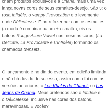
criam produtos exclusivos e a
Chanel
mais uma vez
lança novas cores de seus esmaltes-desejo. São 3: o
rosa
Infidèle
, o
vampy Provocation
e o levemente
nude
Délicatesse.
E para fazer par com os esmaltes
(a moda é combinar batom + esmalte), eis os
batons
Rouge Allure Velvet
nas mesmas cores, (
La
Délicate, La Provocante
e
L’Infidèle
) formando os
chamados
twinsets
.
O lançamento é no dia do evento, em edição limitada,
e não há dúvida do sucesso, assim como foi com as
versões anteriores, o
Les Khakis de Chanel
e o
Les
Jeans de Chanel
. Meus preferidos são o
Infidèle
e
o
Délicatesse,
inclusive nas cores dos batons,
maravilhosas. E vocês?