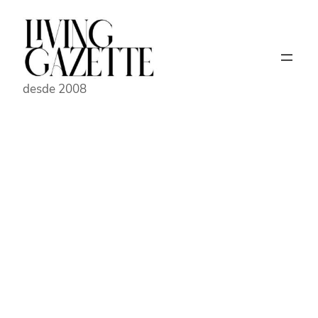
Pular
para
o
conteúdo
desde 2008