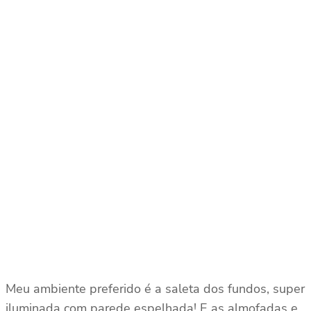
Meu ambiente preferido é a saleta dos fundos, super
iluminada com parede espelhada! E as almofadas e