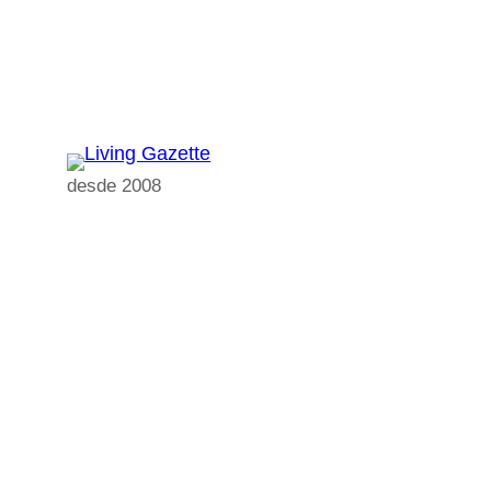
Pular
para
o
conteúdo
desde 2008