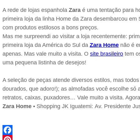
A rede de lojas espanhola
Zara
é uma tentação para ho
primeira loja da linha Home da Zara desembarcou em
com produtos estilosos a bons preços.
Mas me surpreendi ao visitar a loja recentemente: pri
primeira loja da América do Sul da
Zara Home
não é e
apenas. Mas vale muito a visita. O
site brasileiro
tem os
uma pequena listinha de desejos!
A seleção de peças atende diversos estilos, mas todos
dourados, que adoro!); as almofadas você escolhe só
retratos, caixas, puxadores… Vale muito a visita. Agor
Zara Home
• Shopping JK Iguatemi: Av. Presidente Jus
Facebook