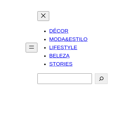
DÉCOR
MODA&ESTILO
LIFESTYLE
BELEZA
STORIES
P
e
s
q
u
i
s