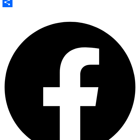
Evernote
Share