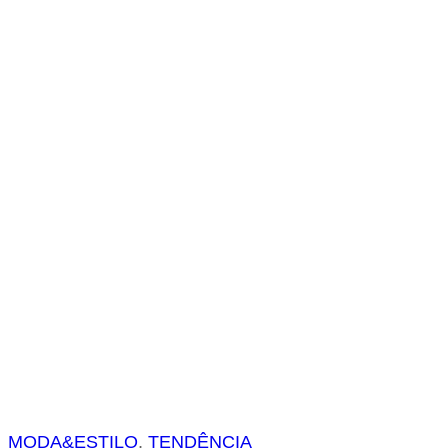
s
a
r
MODA&ESTILO
, 
TENDÊNCIA