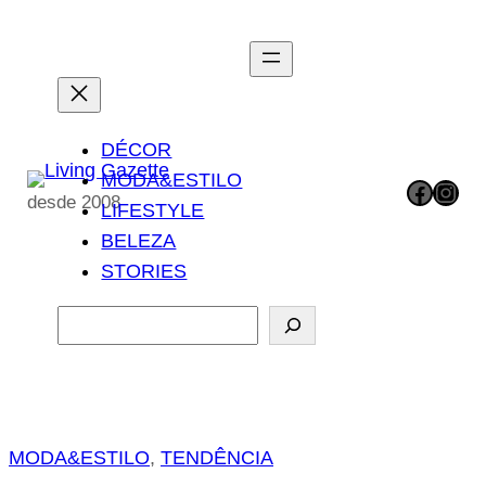
Pular
para
o
conteúdo
DÉCOR
MODA&ESTILO
Facebook
Instagram
desde 2008
LIFESTYLE
BELEZA
STORIES
P
e
s
q
u
MODA&ESTILO
, 
TENDÊNCIA
i