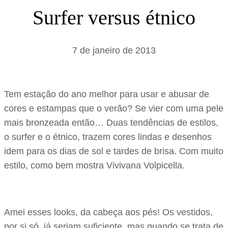
s
Surfer versus étnico
a
r
7 de janeiro de 2013
Tem estação do ano melhor para usar e abusar de
cores e estampas que o verão? Se vier com uma pele
mais bronzeada então… Duas tendências de estilos,
o surfer e o étnico, trazem cores lindas e desenhos
idem para os dias de sol e tardes de brisa. Com muito
estilo, como bem mostra Vivivana Volpicella.
Amei esses looks, da cabeça aos pés! Os vestidos,
por si só, já seriam suficiente, mas quando se trata de