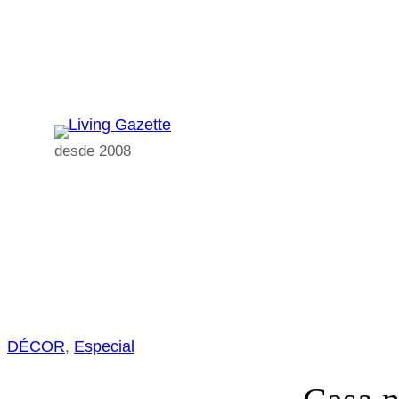
Pular
para
o
conteúdo
desde 2008
DÉCOR
, 
Especial