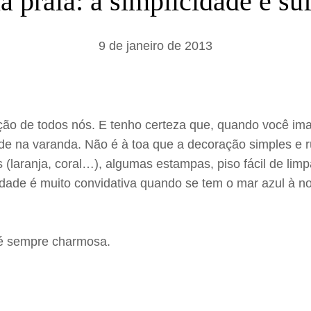
a praia: a simplicidade é suf
a
r
9 de janeiro de 2013
ção de todos nós. E tenho certeza que, quando você im
de na varanda. Não é à toa que a decoração simples e r
laranja, coral…), algumas estampas, piso fácil de limpa
ade é muito convidativa quando se tem o mar azul à no
e é sempre charmosa.