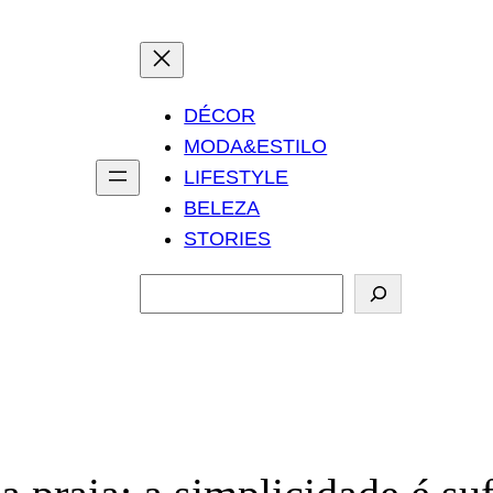
DÉCOR
MODA&ESTILO
LIFESTYLE
BELEZA
STORIES
P
e
s
q
u
i
s