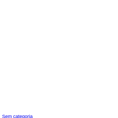
s
a
r
Sem categoria