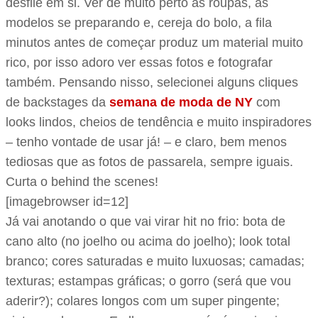
desfile em si. Ver de muito perto as roupas, as
modelos se preparando e, cereja do bolo, a fila
minutos antes de começar produz um material muito
rico, por isso adoro ver essas fotos e fotografar
também. Pensando nisso, selecionei alguns cliques
de backstages da
semana de moda de NY
com
looks lindos, cheios de tendência e muito inspiradores
– tenho vontade de usar já! – e claro, bem menos
tediosas que as fotos de passarela, sempre iguais.
Curta o behind the scenes!
[imagebrowser id=12]
Já vai anotando o que vai virar hit no frio: bota de
cano alto (no joelho ou acima do joelho); look total
branco; cores saturadas e muito luxuosas; camadas;
texturas; estampas gráficas; o gorro (será que vou
aderir?); colares longos com um super pingente;