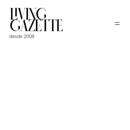
Pular
para
o
conteúdo
desde 2008