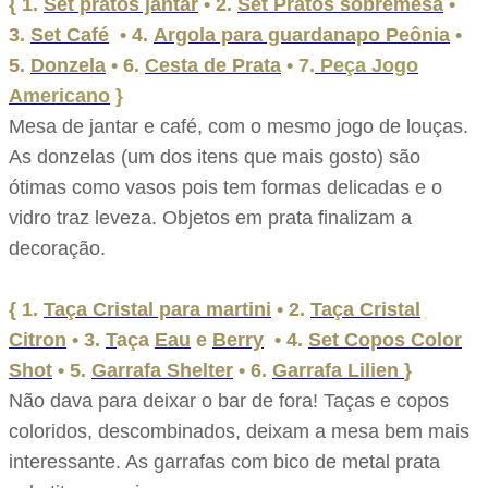
{ 1.
Set pratos jantar
•
2.
Set Pratos sobremesa
•
3.
Set Café
• 4.
Argola para guardanapo Peônia
•
5.
Donzela
• 6.
Cesta de Prata
•
7.
Peça Jogo
Americano
}
Mesa de jantar e café, com o mesmo jogo de louças.
As donzelas (um dos itens que mais gosto) são
ótimas como vasos pois tem formas delicadas e o
vidro traz leveza. Objetos em prata finalizam a
decoração.
{ 1.
Taça Cristal para martini
•
2.
Taça Cristal
Citron
• 3.
T
aça
Eau
e
Berry
• 4.
Set Copos Color
Shot
• 5.
Garrafa Shelter
• 6.
Garrafa Lilien
}
Não dava para deixar o bar de fora! Taças e copos
coloridos, descombinados, deixam a mesa bem mais
interessante. As garrafas com bico de metal prata