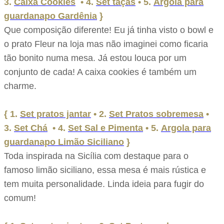
3.
Caixa Cookies
• 4.
Set taças
• 5.
Argola para
guardanapo Gardênia
}
Que composição diferente! Eu já tinha visto o bowl e
o prato Fleur na loja mas não imaginei como ficaria
tão bonito numa mesa. Já estou louca por um
conjunto de cada! A caixa cookies é também um
charme.
{ 1.
Set pratos jantar
•
2.
Set Pratos sobremesa
•
3.
Set Chá
• 4.
Set Sal e Pimenta
• 5.
Argola para
guardanapo Limão Siciliano
}
Toda inspirada na Sicília com destaque para o
famoso limão siciliano, essa mesa é mais rústica e
tem muita personalidade. Linda ideia para fugir do
comum!