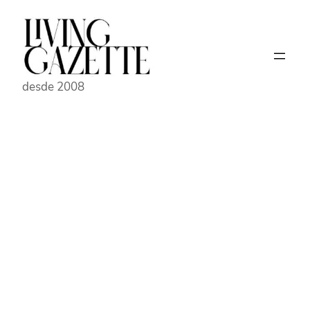
Pular
para
o
conteúdo
desde 2008