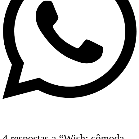
4 respostas a “Wish: cômoda