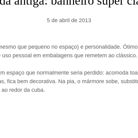
a antiga: banheiro super cl
a
r
5 de abril de 2013
mesmo que pequeno no espaço) e personalidade. Ótimo p
de uso pessoal em embalagens que remetem ao clássico.
um espaço que normalmente seria perdido: acomoda toal
, fica bem decorativa. Na pia, o mármore sobe, substit
 ao redor da cuba.