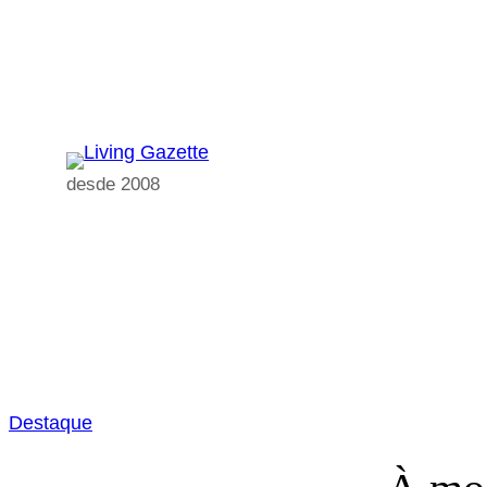
Pular
para
o
conteúdo
desde 2008
Destaque