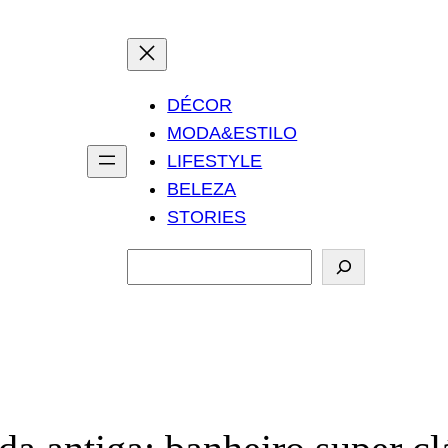
DÉCOR
MODA&ESTILO
LIFESTYLE
BELEZA
STORIES
P
e
s
q
u
i
s