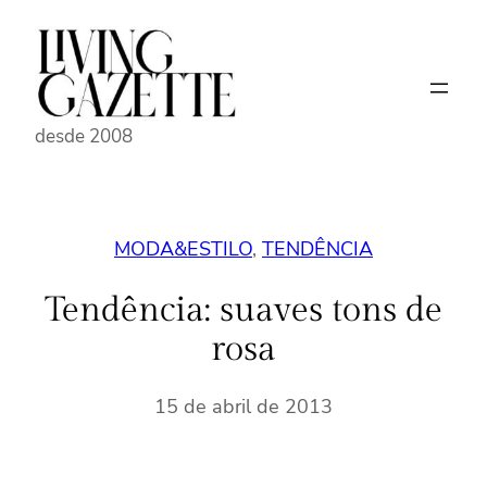
Pular
para
o
conteúdo
desde 2008
MODA&ESTILO
, 
TENDÊNCIA
Tendência: suaves tons de
rosa
15 de abril de 2013