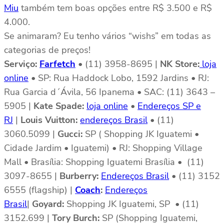
Miu
também tem boas opções entre R$ 3.500 e R$
4.000.
Se animaram? Eu tenho vários “wishs” em todas as
categorias de preços!
Serviço:
Farfetch
• (11) 3958-8695 |
NK Store:
loja
online
• SP: Rua Haddock Lobo, 1592 Jardins • RJ:
Rua Garcia d´Ávila, 56 Ipanema • SAC: (11) 3643 –
5905 |
Kate Spade:
loja online
•
Endereços SP e
RJ
|
Louis Vuitton:
endereços Brasil
• (11)
3060.5099 |
Gucci:
SP ( Shopping JK Iguatemi •
Cidade Jardim • Iguatemi) • RJ: Shopping Village
Mall • Brasília: Shopping Iguatemi Brasília • (11)
3097-8655 |
Burberry:
Endereços Brasil
• (11) 3152
6555 (flagship) |
Coach
:
Endereços
Brasil
|
Goyard:
Shopping JK Iguatemi, SP • (11)
3152.699 |
Tory Burch:
SP (Shopping Iguatemi,