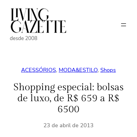
Pular
para
o
conteúdo
desde 2008
ACESSÓRIOS
, 
MODA&ESTILO
, 
Shops
Shopping especial: bolsas
de luxo, de R$ 659 a R$
6500
23 de abril de 2013