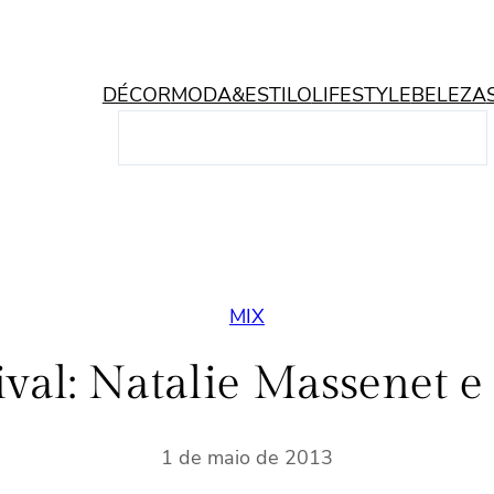
DÉCOR
MODA&ESTILO
LIFESTYLE
BELEZA
P
e
s
q
u
i
s
MIX
a
r
ival: Natalie Massenet e
1 de maio de 2013