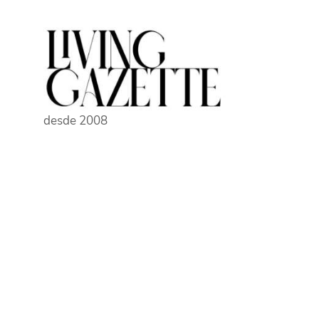
Pular
para
o
conteúdo
desde 2008