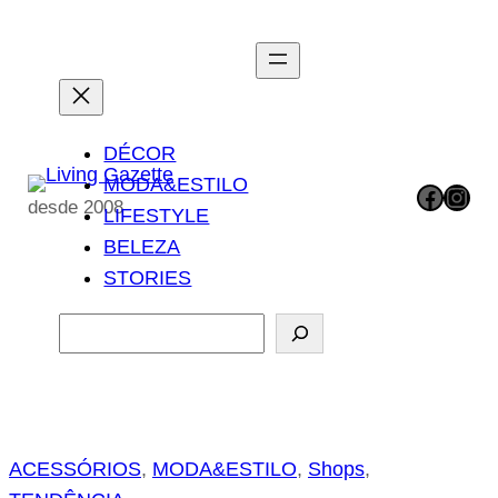
Pular
para
o
conteúdo
DÉCOR
MODA&ESTILO
Facebook
Instagram
desde 2008
LIFESTYLE
BELEZA
STORIES
P
e
s
q
u
ACESSÓRIOS
, 
MODA&ESTILO
, 
Shops
, 
i