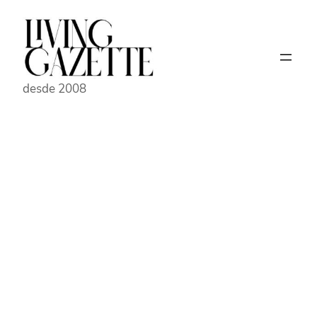
Pular
para
o
conteúdo
desde 2008