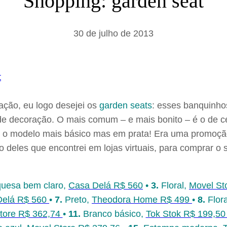
Shopping: garden seat
a
r
30 de julho de 2013
ação, eu logo desejei os
garden seats
: esses banquinho
de decoração. O mais comum – e mais bonito – é o de ce
, o modelo mais básico mas em prata! Era uma promoção
o deles que encontrei em lojas virtuais, para comprar o
uesa bem claro,
Casa Delá R$ 560
•
3.
Floral,
Movel St
Delá R$ 560
•
7.
Preto,
Theodora Home R$ 499
•
8.
Flora
tore R$ 362,74
•
11.
Branco básico,
Tok Stok R$ 199,5