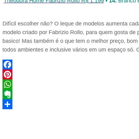
Theodora Home Fabrizio Rollo R$ 1.199
•
14.
Branco e
Difícil escolher não? O leque de modelos aumenta cad
modelo criado por Fabrizio Rollo, para quem gosta de 
basico! Mas também é o que tem o melhor preço, bom p
todos ambientes e inclusive vários em um espaço só. 
Facebook
Pinterest
WhatsApp
Evernote
Share