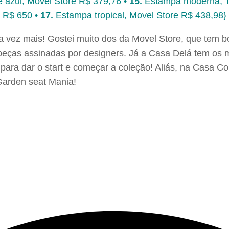
 azul,
Movel Store R$ 379,76
•
15.
Estampa moderna,
R$ 650
•
17.
Estampa tropical,
Movel Store R$ 438,98
}
a vez mais! Gostei muito dos da Movel Store, que tem 
peças assinadas por designers. Já a Casa Delá tem os m
ara dar o start e começar a coleção! Aliás, na Casa Co
Garden seat Mania!