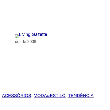
Pular
para
o
conteúdo
desde 2008
ACESSÓRIOS
, 
MODA&ESTILO
, 
TENDÊNCIA