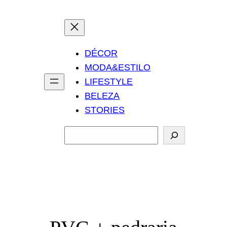
DÉCOR
MODA&ESTILO
LIFESTYLE
BELEZA
STORIES
P
e
s
q
u
i
s