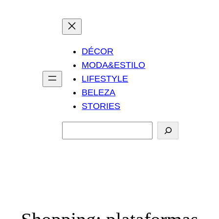
DÉCOR
MODA&ESTILO
LIFESTYLE
BELEZA
STORIES
P
e
s
q
u
i
s