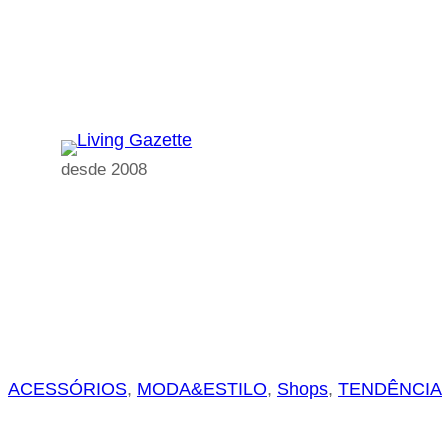
Pular
para
o
conteúdo
desde 2008
ACESSÓRIOS
, 
MODA&ESTILO
, 
Shops
, 
TENDÊNCIA