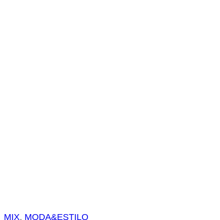
s
a
r
MIX
, 
MODA&ESTILO