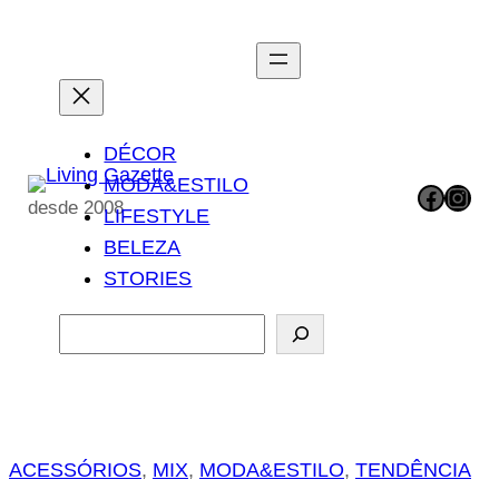
Pular
para
o
conteúdo
DÉCOR
MODA&ESTILO
Facebook
Instagram
desde 2008
LIFESTYLE
BELEZA
STORIES
P
e
s
q
u
ACESSÓRIOS
, 
MIX
, 
MODA&ESTILO
, 
TENDÊNCIA
i