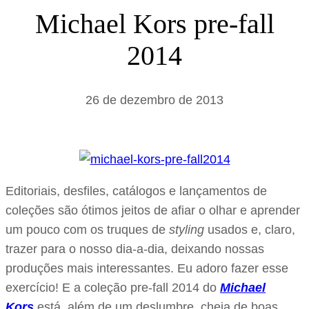
s
Michael Kors pre-fall
a
2014
r
26 de dezembro de 2013
Editoriais, desfiles, catálogos e lançamentos de
coleções são ótimos jeitos de afiar o olhar e aprender
um pouco com os truques de
styling
usados e, claro,
trazer para o nosso dia-a-dia, deixando nossas
produções mais interessantes. Eu adoro fazer esse
exercício! E a coleção pre-fall 2014 do
Michael
Kors
está, além de um deslumbre, cheia de boas